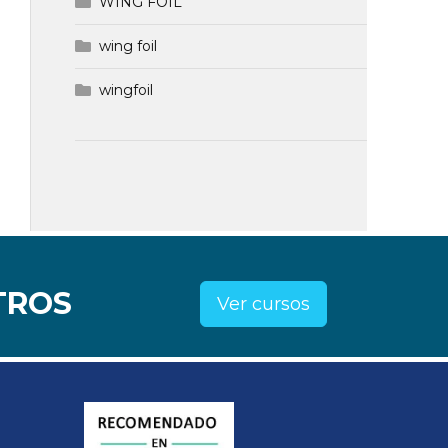
WING FOIL
wing foil
wingfoil
TROS
Ver cursos