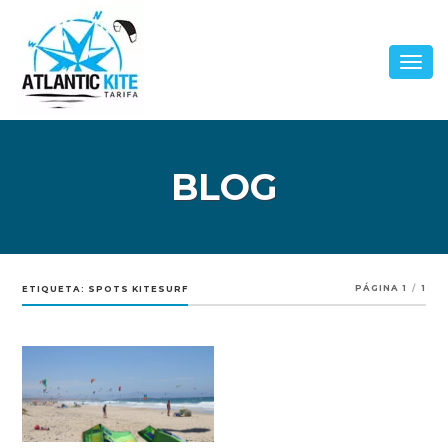
BLOG
PÁGINA 1
/
1
ETIQUETA:
SPOTS KITESURF